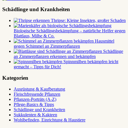
der
Beiträge
Schädlinge und Krankheiten
Thripse: Kleine Insekten, großer Schaden
Biologische Schädlingsbekämpfung – natürliche Helfer gegen
Blattlaus, Milbe & Co.
Hausmittel
gegen Schimmel an Zimmerpflanzen
Schädlinge
an Zimmerpflanzen erkennen und bekämpfen
Spinnmilben bekämpfen leicht
gemacht – Tipps für Dich!
Kategorien
Ausrüstung & Kaufberatung
Fleischfressende Pflanzen
Pflanzen-Porträts (A-Z)
Pflege-Basics & Tipps
Schädlinge und Krankheiten
Sukkulenten & Kakteen
Wohlbefinden, Einrichtung & Haustiere