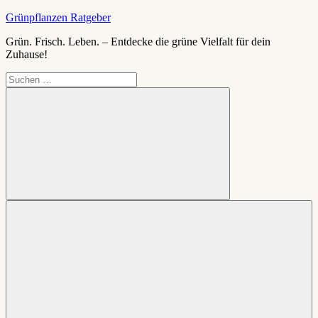
Zum
Grünpflanzen Ratgeber
Inhalt
Grün. Frisch. Leben. – Entdecke die grüne Vielfalt für dein
springen
Zuhause!
Suchen
nach:
Suchen