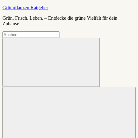
Zum
Grünpflanzen Ratgeber
Inhalt
Grün. Frisch. Leben. – Entdecke die grüne Vielfalt für dein
springen
Zuhause!
Suchen
nach:
Suchen