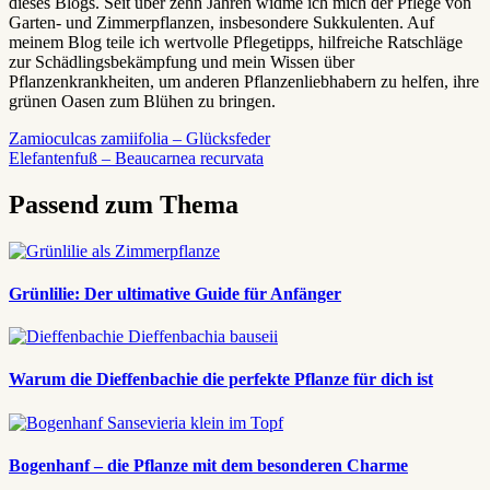
dieses Blogs. Seit über zehn Jahren widme ich mich der Pflege von
Garten- und Zimmerpflanzen, insbesondere Sukkulenten. Auf
meinem Blog teile ich wertvolle Pflegetipps, hilfreiche Ratschläge
zur Schädlingsbekämpfung und mein Wissen über
Pflanzenkrankheiten, um anderen Pflanzenliebhabern zu helfen, ihre
grünen Oasen zum Blühen zu bringen.
Beitragsnavigation
Vorheriger
Zamioculcas zamiifolia – Glücksfeder
Beitrag:
Nächster
Elefantenfuß – Beaucarnea recurvata
Beitrag:
Passend zum Thema
Grünlilie: Der ultimative Guide für Anfänger
Warum die Dieffenbachie die perfekte Pflanze für dich ist
Bogenhanf – die Pflanze mit dem besonderen Charme