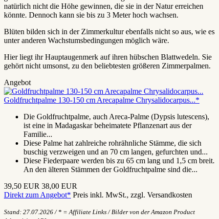
natürlich nicht die Höhe gewinnen, die sie in der Natur erreichen
könnte. Dennoch kann sie bis zu 3 Meter hoch wachsen.
Blüten bilden sich in der Zimmerkultur ebenfalls nicht so aus, wie es
unter anderen Wachstumsbedingungen möglich wäre.
Hier liegt ihr Hauptaugenmerk auf ihren hübschen Blattwedeln. Sie
gehört nicht umsonst, zu den beliebtesten größeren Zimmerpalmen.
Angebot
Goldfruchtpalme 130-150 cm Arecapalme Chrysalidocarpus...*
Die Goldfruchtpalme, auch Areca-Palme (Dypsis lutescens),
ist eine in Madagaskar beheimatete Pflanzenart aus der
Familie...
Diese Palme hat zahlreiche rohrähnliche Stämme, die sich
buschig verzweigen und an 70 cm langen, gefurchten und...
Diese Fiederpaare werden bis zu 65 cm lang und 1,5 cm breit.
An den älteren Stämmen der Goldfruchtpalme sind die...
39,50 EUR
38,00 EUR
Direkt zum Angebot*
Preis inkl. MwSt., zzgl. Versandkosten
Stand: 27.07.2026 / * = Affiliate Links / Bilder von der Amazon Product