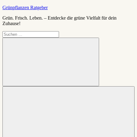
Zum
Grünpflanzen Ratgeber
Inhalt
Grün. Frisch. Leben. – Entdecke die grüne Vielfalt für dein
springen
Zuhause!
Suchen
nach:
Suchen