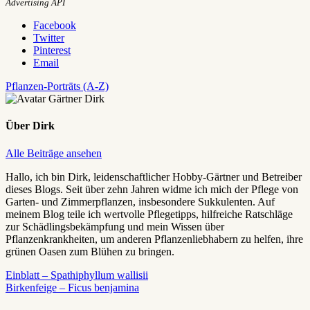
Advertising API
Facebook
Twitter
Pinterest
Email
Pflanzen-Porträts (A-Z)
Über
Dirk
Alle Beiträge ansehen
Hallo, ich bin Dirk, leidenschaftlicher Hobby-Gärtner und Betreiber
dieses Blogs. Seit über zehn Jahren widme ich mich der Pflege von
Garten- und Zimmerpflanzen, insbesondere Sukkulenten. Auf
meinem Blog teile ich wertvolle Pflegetipps, hilfreiche Ratschläge
zur Schädlingsbekämpfung und mein Wissen über
Pflanzenkrankheiten, um anderen Pflanzenliebhabern zu helfen, ihre
grünen Oasen zum Blühen zu bringen.
Beitragsnavigation
Vorheriger
Einblatt – Spathiphyllum wallisii
Beitrag:
Nächster
Birkenfeige – Ficus benjamina
Beitrag: