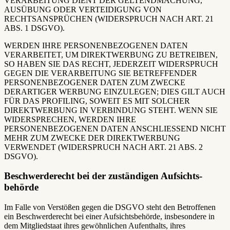
VERARBEITUNG DIENT DER GELTENDMACHUNG,
AUSÜBUNG ODER VERTEIDIGUNG VON
RECHTSANSPRÜCHEN (WIDERSPRUCH NACH ART. 21
ABS. 1 DSGVO).
WERDEN IHRE PERSONENBEZOGENEN DATEN
VERARBEITET, UM DIREKTWERBUNG ZU BETREIBEN,
SO HABEN SIE DAS RECHT, JEDERZEIT WIDERSPRUCH
GEGEN DIE VERARBEITUNG SIE BETREFFENDER
PERSONENBEZOGENER DATEN ZUM ZWECKE
DERARTIGER WERBUNG EINZULEGEN; DIES GILT AUCH
FÜR DAS PROFILING, SOWEIT ES MIT SOLCHER
DIREKTWERBUNG IN VERBINDUNG STEHT. WENN SIE
WIDERSPRECHEN, WERDEN IHRE
PERSONENBEZOGENEN DATEN ANSCHLIESSEND NICHT
MEHR ZUM ZWECKE DER DIREKTWERBUNG
VERWENDET (WIDERSPRUCH NACH ART. 21 ABS. 2
DSGVO).
Beschwerde­recht bei der zuständigen Aufsichts­
behörde
Im Falle von Verstößen gegen die DSGVO steht den Betroffenen
ein Beschwerderecht bei einer Aufsichtsbehörde, insbesondere in
dem Mitgliedstaat ihres gewöhnlichen Aufenthalts, ihres