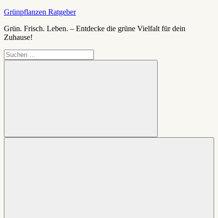
Zum
Grünpflanzen Ratgeber
Inhalt
Grün. Frisch. Leben. – Entdecke die grüne Vielfalt für dein
springen
Zuhause!
Suchen
nach:
Suchen