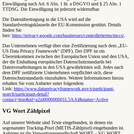
Einwilligung nach Art. 6 Abs. 1 lit. a DSGVO und § 25 Abs. 1
TTDSG. Die Einwilligung ist jederzeit widerrufbar.
Die Datenübertragung in die USA wird auf die
Standardvertragsklauseln der EU-Kommission gestützt. Details
finden Sie
hier:
https://privacy.google.com/businesses/controllerterms/mccs/
.
Das Unternehmen verfügt über eine Zertifizierung nach dem „EU-
US Data Privacy Framework“ (DPF). Der DPF ist ein
Übereinkommen zwischen der Europäischen Union und den USA,
der die Einhaltung europäischer Datenschutzstandards bei
Datenverarbeitungen in den USA gewährleisten soll. Jedes nach
dem DPF zertifizierte Unternehmen verpflichtet sich, diese
Datenschutzstandards einzuhalten. Weitere Informationen hierzu
erhalten Sie vom Anbieter unter folgendem
Link:
https://www.dataprivacyframework.gov/s/participant-
search/participant-detail?
contact=true&id=a2zt000000001L5AAI&status=Active
VG Wort Zählpixel
Auf unserer Website sind Texte eingebunden, in denen ein
sogenannter Tracking-Pixel (METIS-Zählpixel) eingebunden ist.
Anbieter ist die Verwertungsgesellschaft WORT – VG WORT