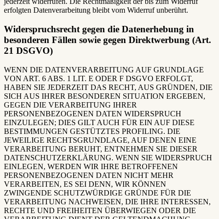
jederzeit widerrufen. Die Rechtmäßigkeit der bis zum Widerruf
erfolgten Datenverarbeitung bleibt vom Widerruf unberührt.
Widerspruchsrecht gegen die Datenerhebung in
besonderen Fällen sowie gegen Direktwerbung (Art.
21 DSGVO)
WENN DIE DATENVERARBEITUNG AUF GRUNDLAGE
VON ART. 6 ABS. 1 LIT. E ODER F DSGVO ERFOLGT,
HABEN SIE JEDERZEIT DAS RECHT, AUS GRÜNDEN, DIE
SICH AUS IHRER BESONDEREN SITUATION ERGEBEN,
GEGEN DIE VERARBEITUNG IHRER
PERSONENBEZOGENEN DATEN WIDERSPRUCH
EINZULEGEN; DIES GILT AUCH FÜR EIN AUF DIESE
BESTIMMUNGEN GESTÜTZTES PROFILING. DIE
JEWEILIGE RECHTSGRUNDLAGE, AUF DENEN EINE
VERARBEITUNG BERUHT, ENTNEHMEN SIE DIESER
DATENSCHUTZERKLÄRUNG. WENN SIE WIDERSPRUCH
EINLEGEN, WERDEN WIR IHRE BETROFFENEN
PERSONENBEZOGENEN DATEN NICHT MEHR
VERARBEITEN, ES SEI DENN, WIR KÖNNEN
ZWINGENDE SCHUTZWÜRDIGE GRÜNDE FÜR DIE
VERARBEITUNG NACHWEISEN, DIE IHRE INTERESSEN,
RECHTE UND FREIHEITEN ÜBERWIEGEN ODER DIE