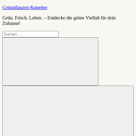
Zum
Grünpflanzen Ratgeber
Inhalt
Grün. Frisch. Leben. – Entdecke die grüne Vielfalt für dein
springen
Zuhause!
Suchen
nach:
Suchen